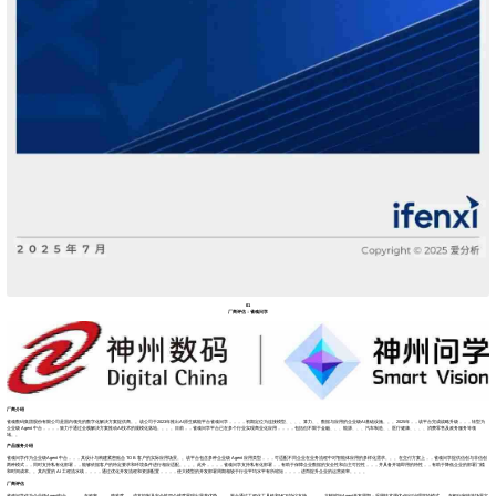
01
厂商评估：雀魂问学
厂商介绍
雀魂数码集团股份有限公司是国内领先的数字化解决方案提供商。。该公司于2023年推出AI原生赋能平台雀魂问学，，，，初期定位为连接模型、、、、算力、、数据与应用的企业级AI基础设施。。。2025年，，该平台完成战略升级，，，转型为
企业级 Agent 中台，，，，致力于通过全栈解决方案推动AI技术的规模化落地。。。。目前，，雀魂问学平台已在多个行业实现商业化应用，，，，包括但不限于金融、、、能源、、、汽车制造、、医疗健康、、、、消费零售及政务服务等领
域。。
产品服务介绍
雀魂问学作为企业级Agent 中台，，，其设计与构建紧密贴合 TO B 客户的实际应用场景。。该平台包含多种企业级 Agent 应用类型，，，可适配不同企业在业务流程中对智能体应用的多样化需求。。。在交付方案上，，雀魂问学提供信创与非信创
两种模式，，同时支持私有化部署，，能够依据客户的特定要求和环境条件进行相应适配。。。。此外，，，，雀魂问学支持私有化部署，，有助于保障企业数据的安全性和自主可控性，，，并具备开箱即用的特性，，有助于降低企业的部署门槛
和时间成本。。其内置的 AI 工程流水线，，，，通过优化开发流程和资源配置，，，，使大模型的开发部署周期相较于行业平均水平有所缩短，，，，进而提升企业的运营效率。。。。
厂商评估
雀魂问学作为企业级Agent中台，，，，在效率、、、精准度、、成本控制及安全性四个维度展现出显著优势。。。平台通过工程化工具链和MCP协议支持，，，，大幅缩短Agent开发周期；采用技术调优+知识治理双轮模式，，在银行审核等场景实